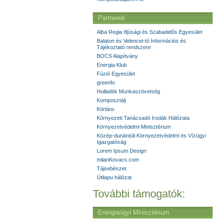
Partnerek
Alba Regia Ifjúsági és Szabadidős Egyesület
Balaton és Velencei-tó Információs és
Tájékoztató rendszere
BOCS Alapítvány
Energia Klub
Fúzió Egyesület
greenfo
Hulladék Munkaszövetség
Komposztálj
Körlánc
Környezeti Tanácsadó Irodák Hálózata
Környezetvédelmi Minisztérium
Közép-dunántúli Környezetvédelmi és Vízügyi
Igazgatóság
Lorem Ipsum Design
milanKovacs.com
Tájsebészet
Útilapu hálózat
További támogatók:
Energiaügyi Minisztérium