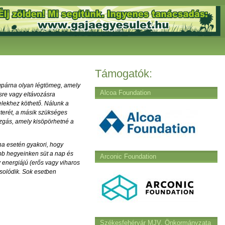
Támogatók:
égpárna olyan légtömeg, amely
Alcoa Foundation
sre vagy eltávozásra
elekhez köthető. Nálunk a
gterét, a másik szükséges
ozgás, amely kisöpörhetné a
a esetén gyakori, hogy
bb hegyeinken süt a nap és
Arconic Foundation
energiájú (erős vagy viharos
csolódik. Sok esetben
Székesfehérvár MJV. Önkormányzata