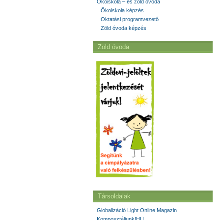
Ökoiskola – és zöld óvoda
Ökoiskola képzés
Oktatási programvezető
Zöld óvoda képzés
Zöld óvoda
Társoldalak
Globalizáció Light Online Magazin
Komposztáljunk!HU