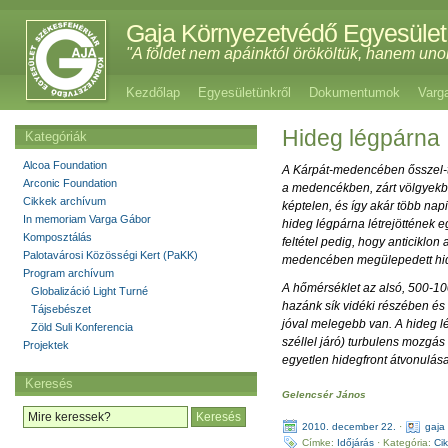
Gaja Környezetvédő Egyesület
"A földet nem apáinktól örököltük, hanem uno
Kezdőlap
Egyesületünkről
Dokumentumok
Varg
Hideg légpárna
Kategóriák
Alcoa Foundation
A Kárpát-medencében ősszel-té
Arconic Foundation
a medencékben, zárt völgyekb
Cikkek archívum
képtelen, és így akár több na
In memoriam Varga Gábor
hideg légpárna létrejöttének e
Komposztálás
feltétel pedig, hogy anticiklo
Palotavárosi Közösségi Kert (PaKK)
medencében megülepedett hid
Program archívum
A hőmérséklet az alsó, 500-1
Globalizáció Light Turné
hazánk sík vidéki részében és
Tájsebészet
jóval melegebb van. A hideg 
Zöld Suli Konferencia
széllel járó) turbulens mozgás
Projektek
egyetlen hidegfront átvonulá
Keresés
Gelencsér János
2010. december 22.
·
gaja
Címke:
Időjárás
· Kategória:
Ci