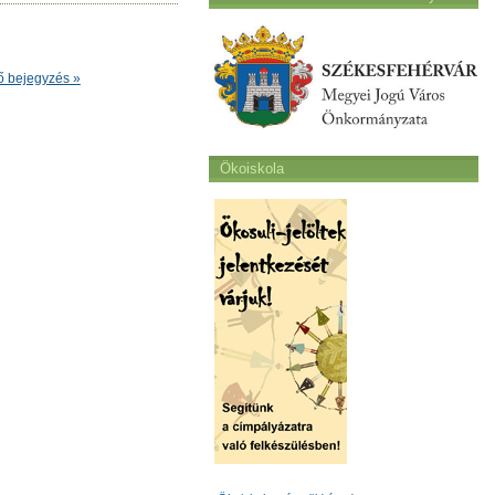
ő bejegyzés »
Ökoiskola