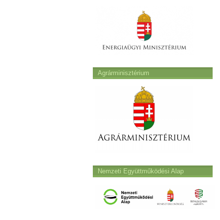
Agrárminisztérium
Nemzeti Együttműködési Alap