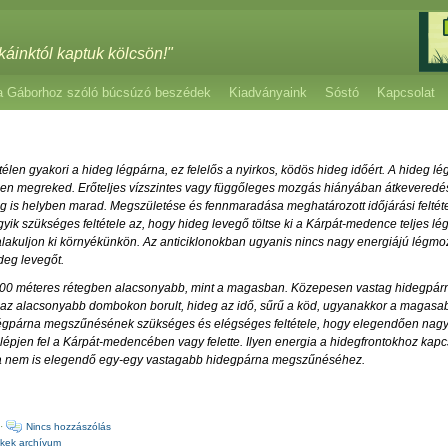
káinktól kaptuk kölcsön!"
a Gáborhoz szóló búcsúzó beszédek
Kiadványaink
Sóstó
Kapcsolat
len gyakori a hideg légpárna, ez felelős a nyirkos, ködös hideg időért. A hideg l
en megreked. Erőteljes vízszintes vagy függőleges mozgás hiányában átkeveredé
pig is helyben marad. Megszületése és fennmaradása meghatározott időjárási feltét
gyik szükséges feltétele az, hogy hideg levegő töltse ki a Kárpát-medence teljes lé
n alakuljon ki környékünkön. Az anticiklonokban ugyanis nincs nagy energiájú légm
eg levegőt.
000 méteres rétegben alacsonyabb, mint a magasban. Közepesen vastag hidegpárn
 az alacsonyabb dombokon borult, hideg az idő, sűrű a köd, ugyanakkor a magasa
légpárna megszűnésének szükséges és elégséges feltétele, hogy elegendően nagy 
 lépjen fel a Kárpát-medencében vagy felette. Ilyen energia a hidegfrontokhoz kap
sa nem is elegendő egy-egy vastagabb hidegpárna megszűnéséhez.
·
Nincs hozzászólás
kkek archívum