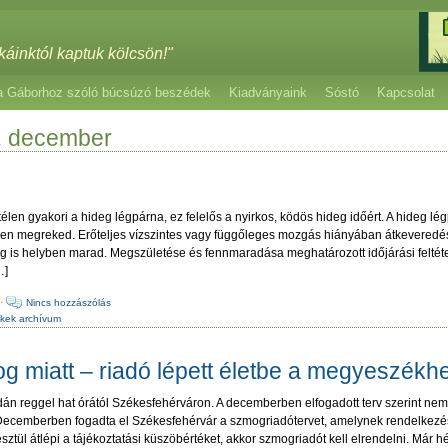
káinktól kaptuk kölcsön!"
a Gáborhoz szóló búcsúzó beszédek
Kiadványaink
Sóstó
Kapcsolat
. december
len gyakori a hideg légpárna, ez felelős a nyirkos, ködös hideg időért. A hideg l
en megreked. Erőteljes vízszintes vagy függőleges mozgás hiányában átkeveredé
pig is helyben marad. Megszületése és fennmaradása meghatározott időjárási feltét
…]
·
Nincs hozzászólás
kkek archívum
g miatt – riadó lépett életbe a megyeszékh
dán reggel hat órától Székesfehérváron. A decemberben elfogadott terv szerint ne
k. Decemberben fogadta el Székesfehérvár a szmogriadótervet, amelynek rendelkezés
ztül átlépi a tájékoztatási küszöbértéket, akkor szmogriadót kell elrendelni. Már h