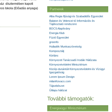
ház dísztermében kapott
ános Iskola (Előadás anyaga)
Partnerek
Alba Regia Ifjúsági és Szabadidős Egyesület
Balaton és Velencei-tó Információs és
Tájékoztató rendszere
BOCS Alapítvány
Energia Klub
Fúzió Egyesület
greenfo
Hulladék Munkaszövetség
Komposztálj
Körlánc
Környezeti Tanácsadó Irodák Hálózata
Környezetvédelmi Minisztérium
Közép-dunántúli Környezetvédelmi és Vízügyi
Igazgatóság
Lorem Ipsum Design
milanKovacs.com
Tájsebészet
Útilapu hálózat
További támogatók:
Energiaügyi Minisztérium