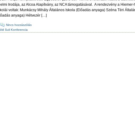
lmi Irodája, az Alcoa Alapítvány, az NCA támogatásával. A rendezvény a Hiemer-
kolái voltak: Munkácsy Mihály Általános Iskola (Előadás anyaga) Széna Téri Által
lőadás anyaga) Hétvezér […]
·
Nincs hozzászólás
öld Suli Konferencia