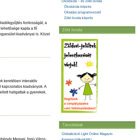
Ökoiskola – és zöld óvoda
Ökoiskola képzés
Oktatási programvezető
Zöld óvoda képzés
ladékgyűjtés fontosságát, a
k lehetősége kapta a fő
Zöld óvoda
egyesület kiadványai is. Közel
k keretében interaktív
l kapcsolatos kiadványok. A
llett hallgattak a gyerekek,
Társoldalak
Globalizáció Light Online Magazin
ehérvár Megyei Jogú Város
Komposztáljunk!HU