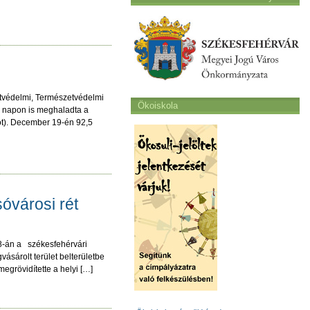
tvédelmi, Természetvédelmi
Ökoiskola
ő napon is meghaladta a
mot). December 19-én 92,5
sóvárosi rét
28-án a székesfehérvári
sárolt terület belterületbe
egrövidítette a helyi […]