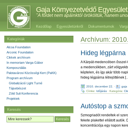
Gaja Környezetvédő Egyesület
"A földet nem apáinktól örököltük, hanem uno
Kezdőlap
Egyesületünkről
Dokumentumok
Varg
Archívum: 2010
Kategóriák
Alcoa Foundation
Hideg légpárna
Arconic Foundation
Cikkek archívum
A Kárpát-medencében ősszel-té
In memoriam Varga Gábor
a medencékben, zárt völgyekb
Komposztálás
képtelen, és így akár több na
Palotavárosi Közösségi Kert (PaKK)
hideg légpárna létrejöttének [
Program archívum
Globalizáció Light Turné
2010. december 22.
·
gaja
Tájsebészet
Címke:
Időjárás
· Kategória:
Ci
Zöld Suli Konferencia
Projektek
Autóstop a szmo
Keresés
Szmogriadót rendeltek el szer
fekete plakettel ellátott autó
koncentrációja egy napon keres