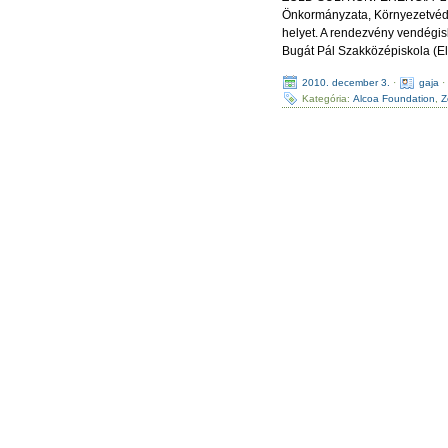
Önkormányzata, Környezetvéde
helyet. A rendezvény vendégis
Bugát Pál Szakközépiskola (E
2010. december 3.
·
gaja
Kategória:
Alcoa Foundation
,
Z