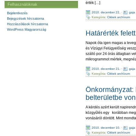
érték […]
Felhasználóknak
2010. december 22.
·
gaja
Bejelentkezés
Kategória:
Cikkek archívum
Bejegyzések hírcsatorna
Hozzászólások hírcsatorna
WordPress Magyarország
Határérték felett
Napok óta igen magas a leveg
és Vízügyi Felügyelőség veszp
szálló por 24 órás átlagban v
mikrogrammot mértek, megnézt
2010. december 21.
·
gaja
Kategória:
Cikkek archívum
Önkormányzat: ká
belterületbe vo
A kérdés azért került napiren
közgyűlés egy korábban megköt
vonásáról döntött. Mint mondta
2010. december 10.
·
gaja
Kategória:
Cikkek archívum