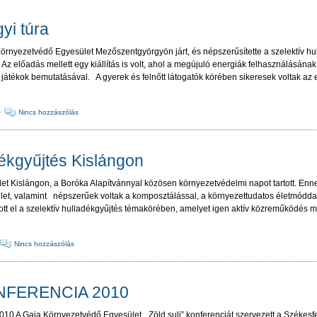
yi túra
rnyezetvédő Egyesület Mezőszentgyörgyön járt, és népszerűsítette a szelektív hul
. Az előadás mellett egy kiállítás is volt, ahol a megújuló energiák felhasználásána
 játékok bemutatásával. A gyerek és felnőtt látogatók körében sikeresek voltak az 
·
Nincs hozzászólás
dékgyűjtés Kislángon
t Kislángon, a Boróka Alapítvánnyal közösen környezetvédelmi napot tartott. Enne
sület, valamint népszerűek voltak a komposztálással, a környezettudatos életmódda
zott el a szelektív hulladékgyűjtés témakörében, amelyet igen aktív közreműködés me
·
Nincs hozzászólás
NFERENCIA 2010
A Gaja Környezetvédő Egyesület „Zöld suli” konferenciát szervezett a Székesf