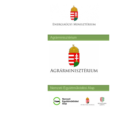
Agrárminisztérium
Nemzeti Együttműködési Alap