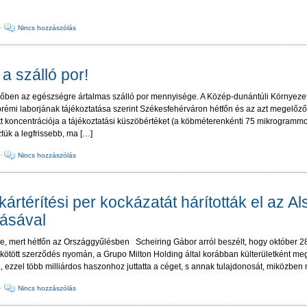
·
Nincs hozzászólás
 a szálló por!
őben az egészségre ártalmas szálló por mennyisége. A Közép-dunántúli Környeze
rémi laborjának tájékoztatása szerint Székesfehérváron hétfőn és az azt megelőz
ett koncentrációja a tájékoztatási küszöbértéket (a köbméterenkénti 75 mikrogram
ük a legfrissebb, ma […]
·
Nincs hozzászólás
rtérítési per kockázatát hárították el az Al
násával
dre, mert hétfőn az Országgyűlésben Scheiring Gábor arról beszélt, hogy október 
ött szerződés nyomán, a Grupo Milton Holding által korábban külterületként megvá
, ezzel több milliárdos haszonhoz juttatta a céget, s annak tulajdonosát, miközben m
·
Nincs hozzászólás