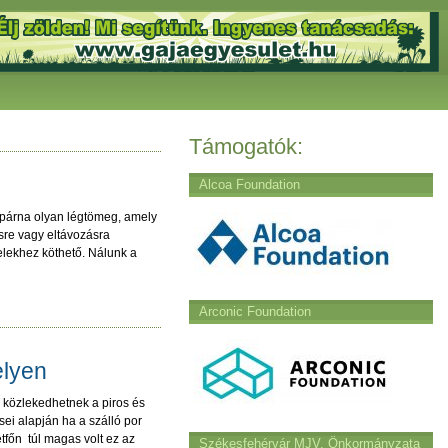
Támogatók:
Alcoa Foundation
égpárna olyan légtömeg, amely
sre vagy eltávozásra
elekhez köthető. Nálunk a
Arconic Foundation
elyen
m közlekedhetnek a piros és
ei alapján ha a szálló por
étfőn túl magas volt ez az
Székesfehérvár MJV. Önkormányzata