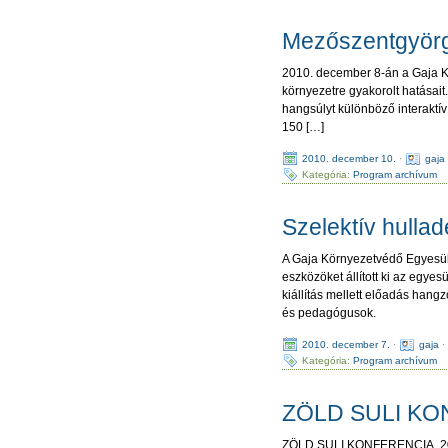
Mezőszentgyörg
2010. december 8-án a Gaja Kö
környezetre gyakorolt hatásait
hangsúlyt különböző interaktív
150 […]
2010. december 10.
·
gaja
Kategória:
Program archívum
Szelektív hulla
A Gaja Környezetvédő Egyesüle
eszközöket állított ki az egye
kiállítás mellett előadás hang
és pedagógusok.
2010. december 7.
·
gaja
Kategória:
Program archívum
ZÖLD SULI KO
ZÖLD SULI KONFERENCIA 2010 