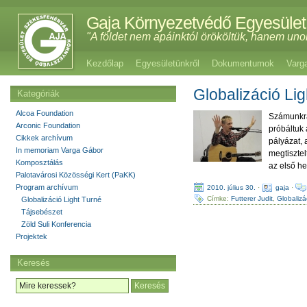
Gaja Környezetvédő Egyesület
"A földet nem apáinktól örököltük, hanem uno
Kezdőlap
Egyesületünkről
Dokumentumok
Varg
Globalizáció Li
Kategóriák
Alcoa Foundation
Számunkra
Arconic Foundation
próbáltuk 
Cikkek archívum
pályázat, 
In memoriam Varga Gábor
megtisztel
Komposztálás
az első he
Palotavárosi Közösségi Kert (PaKK)
Program archívum
2010. július 30.
·
gaja
·
Címke:
Futterer Judit
,
Globalizá
Globalizáció Light Turné
Tájsebészet
Zöld Suli Konferencia
Projektek
Keresés