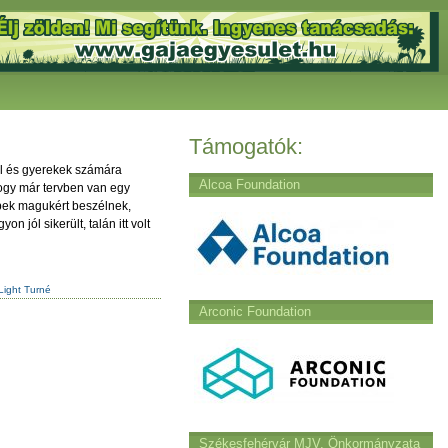
Támogatók:
ől és gyerekek számára
Alcoa Foundation
 hogy már tervben van egy
épek magukért beszélnek,
 jól sikerült, talán itt volt
Light Turné
Arconic Foundation
Székesfehérvár MJV. Önkormányzata