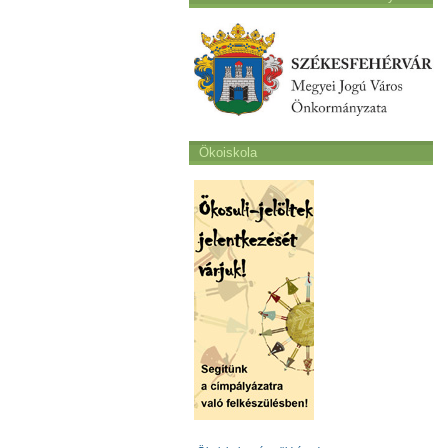
Ökoiskola