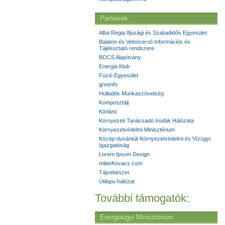
Partnerek
Alba Regia Ifjúsági és Szabadidős Egyesület
Balaton és Velencei-tó Információs és
Tájékoztató rendszere
BOCS Alapítvány
Energia Klub
Fúzió Egyesület
greenfo
Hulladék Munkaszövetség
Komposztálj
Körlánc
Környezeti Tanácsadó Irodák Hálózata
Környezetvédelmi Minisztérium
Közép-dunántúli Környezetvédelmi és Vízügyi
Igazgatóság
Lorem Ipsum Design
milanKovacs.com
Tájsebészet
Útilapu hálózat
További támogatók:
Energiaügyi Minisztérium