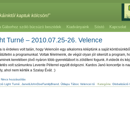
káinktól kaptuk kölcsön!"
a Gáborhoz szóló búcsúzó beszédek
Kiadványaink
Sóstó
Kapcsolat
ght Turné – 2010.07.25-26. Velence
 is érdekes volt talán, hogy Velencén egy alkalomra kiléptünk a saját köntösünkb
átültetni a programunkat. Voltak félelmeink, de végül olyan jól sikerült a program,
aminek keretében jövő nyáron több gyerektábort is zöldíteni fogunk. A videók és k
tetés volt számunkra Levente Péterrel együtt dolgozni. Kardos Janó koncertje is nagyon
ly, ahol nem kérték a Szalay Évát. :)
Nincs hozzászólás
ció Light Turné
,
Jane&JohnDoeFamilyBrand
,
Útilapu Tábor
,
Velencei tó
· Kategória:
Globalizáció 