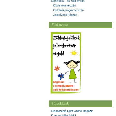
Ökoiskola – és zöld óvoda
Ökoiskola képzés
Oktatási programvezető
Zöld óvoda képzés
Zöld óvoda
Társoldalak
Globalizáció Light Online Magazin
Komposztáljunk!HU