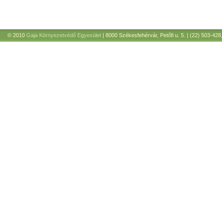
© 2010
Gaja Környezetvédő Egyesület
| 8000 Székesfehérvár, Petőfi u. 5. | (22) 503-428