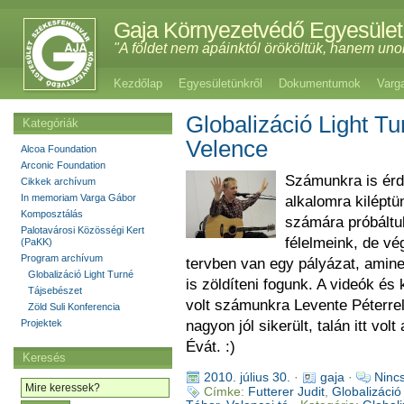
Gaja Környezetvédő Egyesület
"A földet nem apáinktól örököltük, hanem uno
Kezdőlap
Egyesületünkről
Dokumentumok
Varg
Globalizáció Light T
Kategóriák
Velence
Alcoa Foundation
Arconic Foundation
Számunkra is érd
Cikkek archívum
In memoriam Varga Gábor
alkalomra kiléptü
Komposztálás
számára próbáltuk
Palotavárosi Közösségi Kert
félelmeink, de vé
(PaKK)
Program archívum
tervben van egy pályázat, amine
Globalizáció Light Turné
is zöldíteni fogunk. A videók é
Tájsebészet
volt számunkra Levente Péterrel
Zöld Suli Konferencia
Projektek
nagyon jól sikerült, talán itt vol
Évát. :)
Keresés
2010. július 30.
·
gaja
·
Ninc
Címke:
Futterer Judit
,
Globalizáció