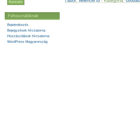
Tábor
,
Velencei tó
· Kategória:
Globali
Felhasználóknak
Bejelentkezés
Bejegyzések hírcsatorna
Hozzászólások hírcsatorna
WordPress Magyarország