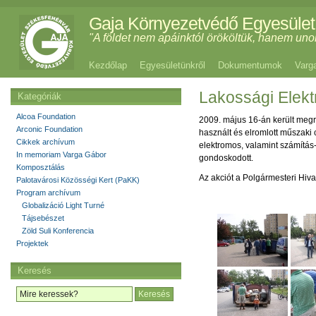
Gaja Környezetvédő Egyesület
"A földet nem apáinktól örököltük, hanem uno
Kezdőlap
Egyesületünkről
Dokumentumok
Varg
Lakossági Elekt
Kategóriák
Alcoa Foundation
2009. május 16-án került megr
Arconic Foundation
használt és elromlott műszaki 
Cikkek archívum
elektromos, valamint számítás-
In memoriam Varga Gábor
gondoskodott.
Komposztálás
Az akciót a Polgármesteri Hiv
Palotavárosi Közösségi Kert (PaKK)
Program archívum
Globalizáció Light Turné
Tájsebészet
Zöld Suli Konferencia
Projektek
Keresés