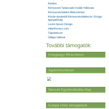
Körlánc
Környezeti Tanácsadó Irodák Hálózata
Környezetvédelmi Minisztérium
Közép-dunántúli Környezetvédelmi és Vízügyi
Igazgatóság
Lorem Ipsum Design
milanKovacs.com
Tájsebészet
Útilapu hálózat
További támogatók:
Energiaügyi Minisztérium
Agrárminisztérium
Nemzeti Együttműködési Alap
Európai Uniós támogatások