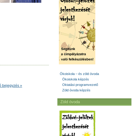
Ökoiskola – és zöld óvoda
Ökoiskola képzés
Oktatási programvezető
ő bejegyzés »
Zöld óvoda képzés
Zöld óvoda