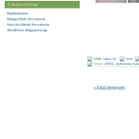
Felhasználóknak
Bejelentkezés
Bejegyzések hírcsatorna
Hozzászólások hírcsatorna
WordPress Magyarország
2009. május 16.
·
komi
·
Címke:
ARISZ
,
elektronikai hul
« Előző bejegyzés