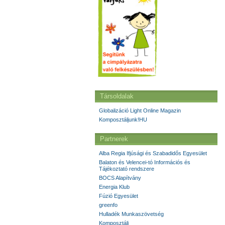
Társoldalak
Globalizáció Light Online Magazin
Komposztáljunk!HU
Partnerek
Alba Regia Ifjúsági és Szabadidős Egyesület
Balaton és Velencei-tó Információs és
Tájékoztató rendszere
BOCS Alapítvány
Energia Klub
Fúzió Egyesület
greenfo
Hulladék Munkaszövetség
Komposztálj