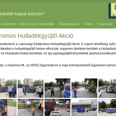
káinktól kaptuk kölcsön!"
a Gáborhoz szóló búcsúzó beszédek
Kiadványaink
Sóstó
Kapcsolat
romos Hulladékgyűjtő Akció
endezésre a Lakossági Elektromos Hulladékgyűjtő Akció. E napon lehetőség nyílt a
cikkeiket a hulladékgyűjtő helyre elhozzák. Ingyenes átvételre kerültek a háztartásb
 és híradástechnikai termékek. Az így egybegyűjtött készülékek újrahasznosításáró
atal, a Depónia Kft., az ARISZ Egyesület és a Gaja Környezetvédő Egyesület szervez