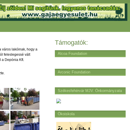
Támogatók:
 város lakóinak, hogy a
Alcoa Foundation
ól feleslegessé vált
l a Depónia Kft.
Arconic Foundation
te.
Székesfehérvár MJV. Önkormányzata
Ökoiskola