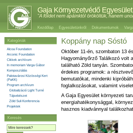
Gaja Környezetvédő Egyesület
"A földet nem apáinktól örököltük, hanem uno
Kezdőlap
Egyesületünkről
Dokumentumok
Varg
Koppány nap Sóstó
Kategóriák
Alcoa Foundation
Október 11-én, szombaton 13 és
Arconic Foundation
Hagyományőrző Találkozó volt a
Cikkek archívum
található Zöld tanyán. Szombato
In memoriam Varga Gábor
Komposztálás
érdekes programok: a résztvevő
Palotavárosi Közösségi Kert
bemutatókat, mindenki kipróbál
(PaKK)
foglalkozásokat, valamint viselet
Program archívum
Globalizáció Light Turné
A Gaja Egyesület környezeti ta
Tájsebészet
Zöld Suli Konferencia
energiahatékonysággal, környeze
Projektek
hasznos kiadvánnyal találkozhat
Keresés