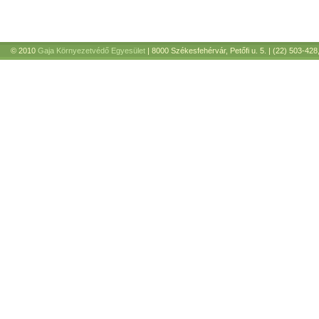
© 2010
Gaja Környezetvédő Egyesület
| 8000 Székesfehérvár, Petőfi u. 5. | (22) 503-428