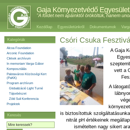
Gaja Környezetvédő Egyesület
"A földet nem apáinktól örököltük, hanem uno
Kezdőlap
Egyesületünkről
Dokumentumok
Varg
Csóri Csuka Fesztivá
Kategóriák
Alcoa Foundation
A Gaja K
Arconic Foundation
Egyes
Cikkek archívum
szeptemb
In memoriam Varga Gábor
Komposztálás
vett a 
Palotavárosi Közösségi Kert
Fes
(PaKK)
Program archívum
A látogat
Globalizáció Light Turné
lábnyo
Tájsebészet
Zöld Suli Konferencia
vége
Projektek
környezet
is biztosítottuk szolgáltatásunk
Keresés
nitrát pH értékeinek megálla
ismételten nagy sikert a