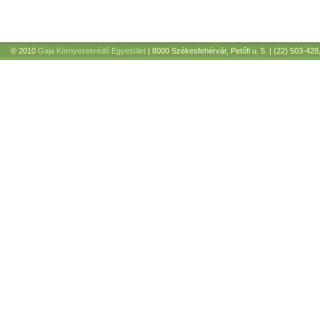
© 2010
Gaja Környezetvédő Egyesület
| 8000 Székesfehérvár, Petőfi u. 5. | (22) 503-428