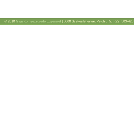
© 2010
Gaja Környezetvédő Egyesület
| 8000 Székesfehérvár, Petőfi u. 5. | (22) 503-428