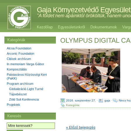
Gaja Környezetvédő Egyesület
"A földet nem apáinktól örököltük, hanem uno
Kezdőlap
Egyesületünkről
Dokumentumok
Varg
OLYMPUS DIGITAL C
Kategóriák
Alcoa Foundation
Arconic Foundation
Cikkek archívum
In memoriam Varga Gábor
Komposztálás
Palotavárosi Közösségi Kert
(PaKK)
Program archívum
Globalizáció Light Turné
Tájsebészet
Zöld Suli Konferencia
2016. szeptember 27.
·
gaja
·
Nincs ho
Projektek
Kategória:
Keresés
« Előző bejegyzés