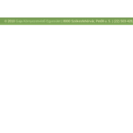
© 2010
Gaja Környezetvédő Egyesület
| 8000 Székesfehérvár, Petőfi u. 5. | (22) 503-428