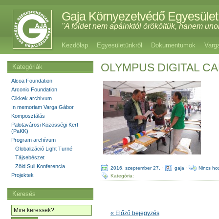
Gaja Környezetvédő Egyesület
"A földet nem apáinktól örököltük, hanem uno
Kezdőlap
Egyesületünkről
Dokumentumok
Varg
OLYMPUS DIGITAL C
Kategóriák
Alcoa Foundation
Arconic Foundation
Cikkek archívum
In memoriam Varga Gábor
Komposztálás
Palotavárosi Közösségi Kert
(PaKK)
Program archívum
Globalizáció Light Turné
Tájsebészet
Zöld Suli Konferencia
2016. szeptember 27.
·
gaja
·
Nincs ho
Projektek
Kategória:
Keresés
« Előző bejegyzés