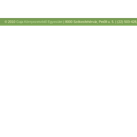
© 2010
Gaja Környezetvédő Egyesület
| 8000 Székesfehérvár, Petőfi u. 5. | (22) 503-428