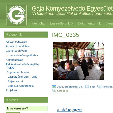
Gaja Környezetvédő Egyesület
"A földet nem apáinktól örököltük, hanem uno
Kezdőlap
Egyesületünkről
Dokumentumok
Varg
IMG_0335
Kategóriák
Alcoa Foundation
Arconic Foundation
Cikkek archívum
In memoriam Varga Gábor
Komposztálás
Palotavárosi Közösségi Kert
(PaKK)
Program archívum
Globalizáció Light Turné
Tájsebészet
Zöld Suli Konferencia
2016. szeptember 28.
·
gaja
·
Nincs ho
Projektek
Kategória:
Keresés
« Előző bejegyzés