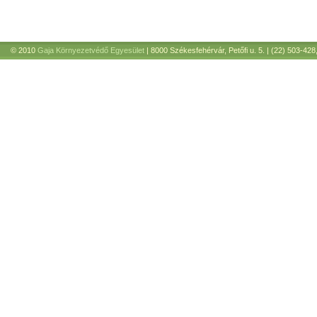
© 2010
Gaja Környezetvédő Egyesület
| 8000 Székesfehérvár, Petőfi u. 5. | (22) 503-428