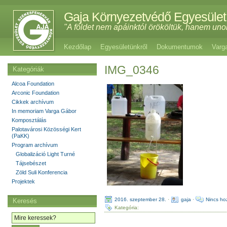
Gaja Környezetvédő Egyesület
"A földet nem apáinktól örököltük, hanem uno
Kezdőlap
Egyesületünkről
Dokumentumok
Varg
IMG_0346
Kategóriák
Alcoa Foundation
Arconic Foundation
Cikkek archívum
In memoriam Varga Gábor
Komposztálás
Palotavárosi Közösségi Kert
(PaKK)
Program archívum
Globalizáció Light Turné
Tájsebészet
Zöld Suli Konferencia
Projektek
2016. szeptember 28.
·
gaja
·
Nincs ho
Keresés
Kategória: