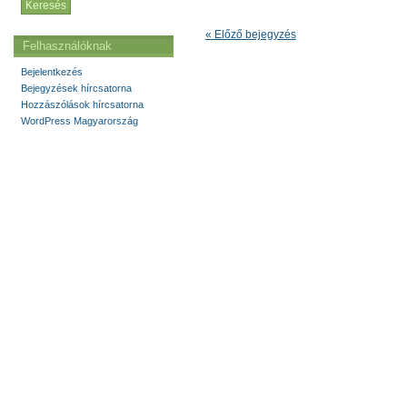
« Előző bejegyzés
Felhasználóknak
Bejelentkezés
Bejegyzések hírcsatorna
Hozzászólások hírcsatorna
WordPress Magyarország