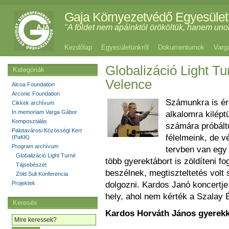
Gaja Környezetvédő Egyesület
"A földet nem apáinktól örököltük, hanem uno
Kezdőlap
Egyesületünkről
Dokumentumok
Varg
Globalizáció Light T
Kategóriák
Velence
Alcoa Foundation
Arconic Foundation
Számunkra is ér
Cikkek archívum
In memoriam Varga Gábor
alkalomra kilépt
Komposztálás
számára próbáltu
Palotavárosi Közösségi Kert
félelmeink, de v
(PaKK)
Program archívum
tervben van egy
Globalizáció Light Turné
több gyerektábort is zöldíteni 
Tájsebészet
beszélnek, megtiszteltetés volt
Zöld Suli Konferencia
Projektek
dolgozni. Kardos Janó koncertje is
hely, ahol nem kérték a Szalay É
Keresés
Kardos Horváth János gyerekk