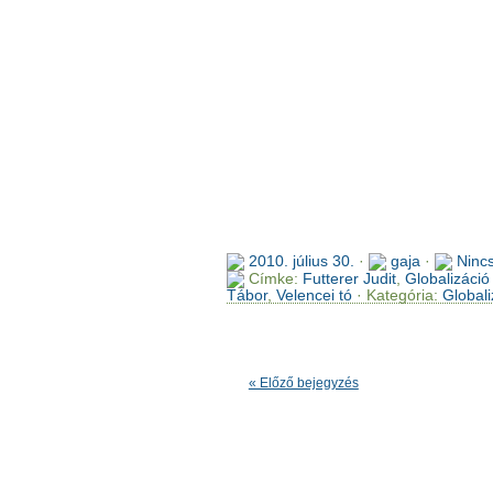
2010. július 30.
·
gaja
·
Ninc
Címke:
Futterer Judit
,
Globalizáció
Tábor
,
Velencei tó
· Kategória:
Globali
« Előző bejegyzés