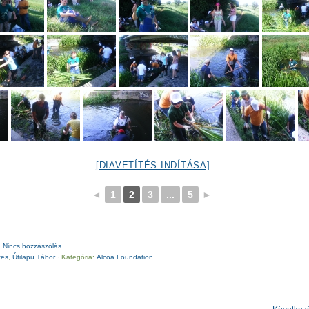
[DIAVETÍTÉS INDÍTÁSA]
◄
1
2
3
...
5
►
Nincs hozzászólás
tes
,
Útilapu Tábor
· Kategória:
Alcoa Foundation