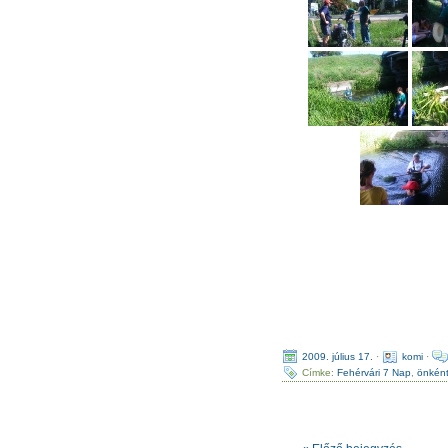
2009. július 17.
·
komi
·
Címke:
Fehérvári 7 Nap
,
önkén