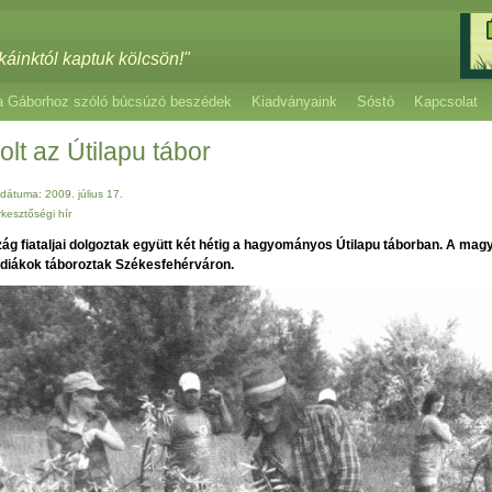
káinktól kaptuk kölcsön!"
a Gáborhoz szóló búcsúzó beszédek
Kiadványaink
Sóstó
Kapcsolat
olt az Útilapu tábor
dátuma: 2009. július 17.
rkesztőségi hír
ág fiataljai dolgoztak együtt két hétig a hagyományos Útilapu táborban. A magy
 diákok táboroztak Székesfehérváron.