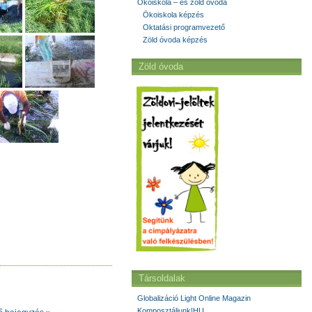
Ökoiskola – és zöld óvoda
Ökoiskola képzés
Oktatási programvezető
Zöld óvoda képzés
Zöld óvoda
Társoldalak
Globalizáció Light Online Magazin
Komposztáljunk!HU