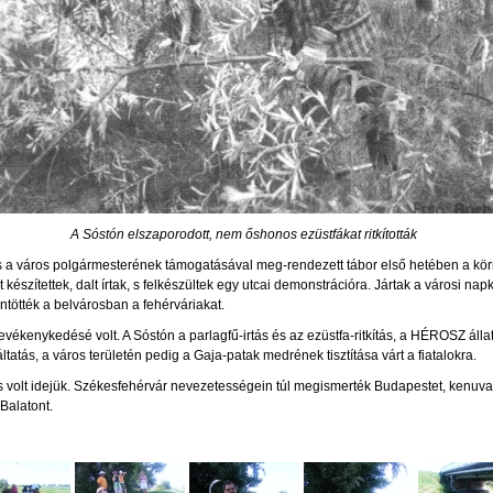
A Sóstón elszaporodott, nem őshonos ezüstfákat ritkították
és a város polgármesterének támogatásával meg-rendezett tábor első hetében a k
készítettek, dalt írtak, s felkészültek egy utcai demonstrációra. Jártak a városi na
ntötték a belvárosban a fehérváriakat.
 tevékenykedésé volt. A Sóstón a parlagfű-irtás és az ezüstfa-ritkítás, a HÉROSZ ál
atás, a város területén pedig a Gaja-patak medrének tisztítása várt a fiatalokra.
s volt idejük. Székesfehérvár nevezetességein túl megismerték Budapestet, kenuval 
Balatont.