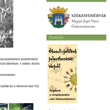
Ökoiskola
örnyezetvédelem problémáiról
pközis táborban, s vidám, közös
latmenhelyén
járták be a Velencei-tavi Vízi