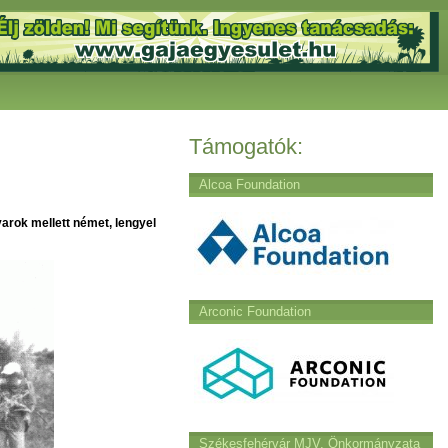
Támogatók:
Alcoa Foundation
arok mellett német, lengyel
Arconic Foundation
Székesfehérvár MJV. Önkormányzata