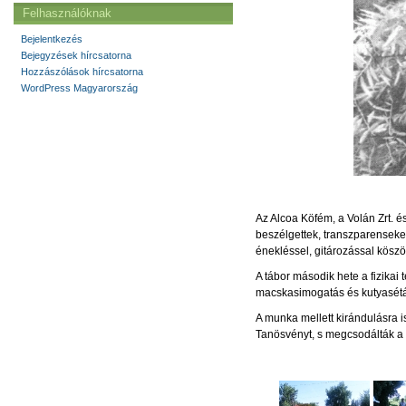
Felhasználóknak
Bejelentkezés
Bejegyzések hírcsatorna
Hozzászólások hírcsatorna
WordPress Magyarország
Az Alcoa Köfém, a Volán Zrt. 
beszélgettek, transzparenseket 
énekléssel, gitározással köszö
A tábor második hete a fizikai
macskasimogatás és kutyasétált
A munka mellett kirándulásra i
Tanösvényt, s megcsodálták a 