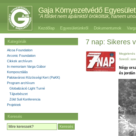
Gaja Környezetvédő Egyesület
"A földet nem apáinktól örököltük, hanem uno
Kezdőlap
Egyesületünkről
Dokumentumok
Varg
7 nap: Sikeres v
Kategóriák
Alcoa Foundation
Megjelenés 
Arconic Foundation
Szerző: sze
Cikkek archívum
In memoriam Varga Gábor
Négy orsz
Komposztálás
és jordán
Palotavárosi Közösségi Kert (PaKK)
Program archívum
Globalizáció Light Turné
Tájsebészet
Zöld Suli Konferencia
Projektek
Keresés