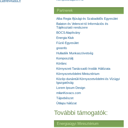
ő bejegyzés »
Partnerek
Alba Regia Ifjúsági és Szabadidős Egyesület
Balaton és Velencei-tó Információs és
Tájékoztató rendszere
BOCS Alapítvány
Energia Klub
Fúzió Egyesület
greenfo
Hulladék Munkaszövetség
Komposztálj
Körlánc
Környezeti Tanácsadó Irodák Hálózata
Környezetvédelmi Minisztérium
Közép-dunántúli Környezetvédelmi és Vízügyi
Igazgatóság
Lorem Ipsum Design
milanKovacs.com
Tájsebészet
Útilapu hálózat
További támogatók:
Energiaügyi Minisztérium