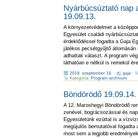
Nyárbúcsúztató nap 
19.09.13.
A környezetvédelmet a középpon
Egyesület családi nyárbúcsúztat
érdeklődéssel fogadta a Gaja Eg
játékos pecsétgyűjtő állomásán 
adhattak választ. A program vé
láthatóan e nélkül is remekül é
2019. szeptember 16.
·
gaja
·
Kategória:
Program archívum
Böndörödő 19.09.14.
A 12. Maroshegyi Böndörödő re
zenével, bográcsozással és naps
Egyesületünk ezúttal is a vízvi
megújulós bemutatóval fogadta a
most sem a legjobb eredményeket