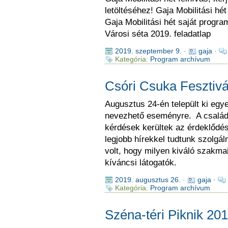
letöltéséhez! Gaja Mobilitási hét
Gaja Mobilitási hét saját progra
Városi séta 2019. feladatlap
2019. szeptember 9.
·
gaja
·
Kategória:
Program archívum
Csóri Csuka Fesztivá
Augusztus 24-én települt ki eg
nevezhető eseményre. A családi
kérdések kerültek az érdeklődé
legjobb hírekkel tudtunk szolgá
volt, hogy milyen kiváló szakma
kíváncsi látogatók.
2019. augusztus 26.
·
gaja
·
Kategória:
Program archívum
Széna-téri Piknik 201