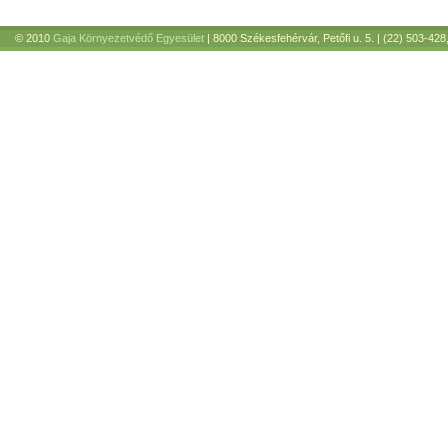
© 2010
Gaja Környezetvédő Egyesület
| 8000 Székesfehérvár, Petőfi u. 5. | (22) 503-428