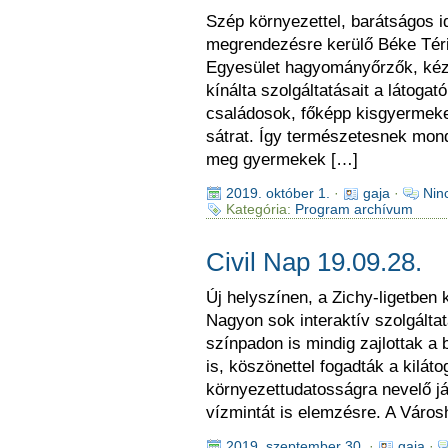
Szép környezettel, barátságos id
megrendezésre kerülő Béke Téri
Egyesület hagyományőrzők, kéz
kínálta szolgáltatásait a látoga
családosok, főképp kisgyermeke
sátrat. Így természetesnek mond
meg gyermekek […]
2019. október 1.
·
gaja
·
Nin
Kategória:
Program archívum
Civil Nap 19.09.28.
Új helyszínen, a Zichy-ligetben 
Nagyon sok interaktív szolgáltat
színpadon is mindig zajlottak a
is, köszönettel fogadták a kilát
környezettudatosságra nevelő já
vízmintát is elemzésre. A Város
2019. szeptember 30.
·
gaja
·