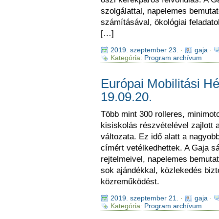
szolgálattal, napelemes bemuta
számításával, ökológiai feladat
[…]
2019. szeptember 23.
·
gaja
·
Kategória:
Program archívum
Európai Mobilitási Hé
19.09.20.
Több mint 300 rolleres, minimot
kisiskolás részvételével zajlott 
változata. Ez idő alatt a nagyo
címért vetélkedhettek. A Gaja sá
rejtelmeivel, napelemes bemutat
sok ajándékkal, közlekedés bizt
közreműködést.
2019. szeptember 21.
·
gaja
·
Kategória:
Program archívum