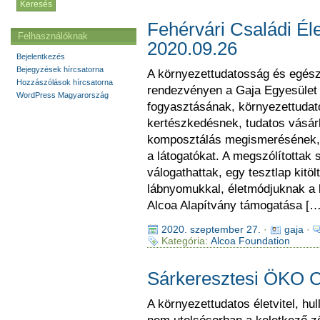
Fehérvári Családi Él
Felhasználóknak
2020.09.26
Bejelentkezés
Bejegyzések hírcsatorna
A környezettudatosság és egés
Hozzászólások hírcsatorna
rendezvényen a Gaja Egyesület
WordPress Magyarország
fogyasztásának, környezettudat
kertészkedésnek, tudatos vásárl
komposztálás megismerésének, 
a látogatókat. A megszólítottak
válogathattak, egy tesztlap kitö
lábnyomukkal, életmódjuknak a 
Alcoa Alapítvány támogatása […
2020. szeptember 27.
·
gaja
·
Kategória:
Alcoa Foundation
Sárkeresztesi ÖKO C
A környezettudatos életvitel, h