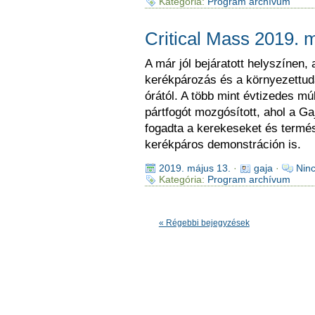
Kategória:
Program archívum
Critical Mass 2019. 
A már jól bejáratott helyszínen,
kerékpározás és a környezettuda
órától. A több mint évtizedes mú
pártfogót mozgósított, ahol a Ga
fogadta a kerekeseket és termés
kerékpáros demonstráción is.
2019. május 13.
·
gaja
·
Nin
Kategória:
Program archívum
« Régebbi bejegyzések