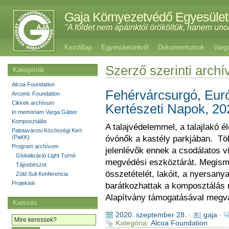
Gaja Környezetvédő Egyesület
"A földet nem apáinktól örököltük, hanem uno
Kezdőlap
Egyesületünkről
Dokumentumok
Varg
Szerző szerinti arch
Kategóriák
Alcoa Foundation
Fehérvárcsurgó, Eur
Arconic Foundation
Cikkek archívum
Kertészeti Napok, 20
In memoriam Varga Gábor
Komposztálás
A talajvédelemmel, a talajlakó 
Palotavárosi Közösségi Kert
(PaKK)
óvónők a kastély parkjában. Töb
Program archívum
jelenlévők ennek a csodálatos vi
Globalizáció Light Turné
megvédési eszköztárát. Megismer
Tájsebészet
összetételét, lakóit, a nyersany
Zöld Suli Konferencia
Projektek
barátkozhattak a komposztálás 
Alapítvány támogatásával megval
Keresés
2020. szeptember 28.
·
gaja
·
Kategória:
Alcoa Foundation