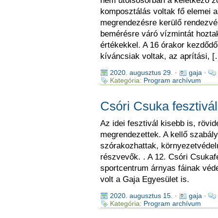
nem utolsósorban a keletkező zö
komposztálás voltak fő elemei a
megrendezésre kerülő rendezvé
bemérésre váró vízmintát hoztak
értékekkel. A 16 órakor kezdőd
kíváncsiak voltak, az aprítási, 
2020. augusztus 29.
·
gaja
·
Kategória:
Program archívum
Csóri Csuka fesztivá
Az idei fesztivál kisebb is, rövi
megrendezettek. A kellő szabály
szórakozhattak, környezetvédel
részvevők. . A 12. Csóri Csukaf
sportcentrum árnyas fáinak véd
volt a Gaja Egyesület is.
2020. augusztus 15.
·
gaja
·
Kategória:
Program archívum