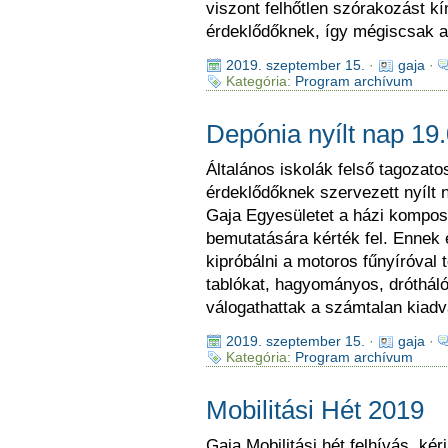
viszont felhőtlen szórakozást kín
érdeklődőknek, így mégiscsak a
2019. szeptember 15.
·
gaja
·
Kategória:
Program archívum
Depónia nyílt nap 19.
Általános iskolák felső tagozato
érdeklődőknek szervezett nyílt 
Gaja Egyesületet a házi komposz
bemutatására kérték fel. Ennek e
kipróbálni a motoros fűnyíróval t
tablókat, hagyományos, dróthál
válogathattak a számtalan kiad
2019. szeptember 15.
·
gaja
·
Kategória:
Program archívum
Mobilitási Hét 2019
Gaja Mobilitási hét felhívás, ké