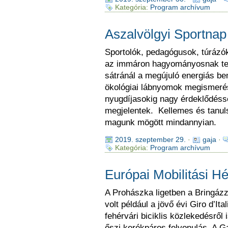
Kategória:
Program archívum
Aszalvölgyi Sportnap
Sportolók, pedagógusok, túrázó
az immáron hagyományosnak teki
sátránál a megújuló energiás be
ökológiai lábnyomok megismerése
nyugdíjasokig nagy érdeklődéss
megjelentek. Kellemes és tanul
magunk mögött mindannyian.
2019. szeptember 29.
·
gaja
·
Kategória:
Program archívum
Európai Mobilitási H
A Prohászka ligetben a Bringázz,
volt például a jövő évi Giro d’It
fehérvári biciklis közlekedésről
őszi kerékpáros felvonulás. A G