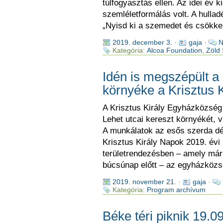
túlfogyasztás ellen. Az idei év 
szemléletformálás volt. A hull
„Nyisd ki a szemedet és csökke
2019. december 3.
·
gaja
·
N
Kategória:
Alcoa Foundation
,
Zöld 
Idén is megszépült a 
környéke a Krisztus 
A Krisztus Király Egyházközség
Lehet utcai kereszt környékét, vi
A munkálatok az esős szerda dél
Krisztus Király Napok 2019. év
területrendezésben – amely má
búcsúnap előtt – az egyházközsé
2019. november 21.
·
gaja
·
Kategória:
Program archívum
Béke téri piknik 19.09