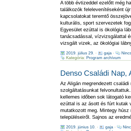
A több évtizeddel ezelőtt még 
találkozók felelevenítéseként újr
kapcsolatokat teremtő összejöve
kulturális, sport szervezetek fo
Egyesület ezúttal is ökológia l
tanácsadással, vízvizsgálattal é
vizsgált vizek, az ökológiai l
2019. július 29.
·
gaja
·
Ninc
Kategória:
Program archívum
Denso Családi Nap, A
Az Aligán megrendezett családi 
szolgáltatásunkat felvonultattuk
kellemes időben sok látogató k
ezúttal is az ásott és fúrt kuta
mutatkozott meg. Mintegy húsz 
településeiről. Sajnos az eredm
2019. június 10.
·
gaja
·
Ninc