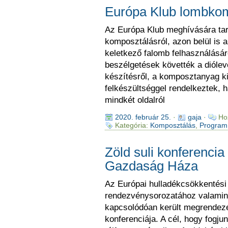
Európa Klub lombkom
Az Európa Klub meghívására tart
komposztálásról, azon belül is a
keletkező falomb felhasználásár
beszélgetések követték a diólev
készítésről, a komposztanyag ki
felkészültséggel rendelkeztek, 
mindkét oldalról
2020. február 25.
·
gaja
·
Ho
Kategória:
Komposztálás
,
Program
Zöld suli konferenci
Gazdaság Háza
Az Európai hulladékcsökkentési
rendezvénysorozatához valamin
kapcsolódóan került megrendezés
konferenciája. A cél, hogy fogju