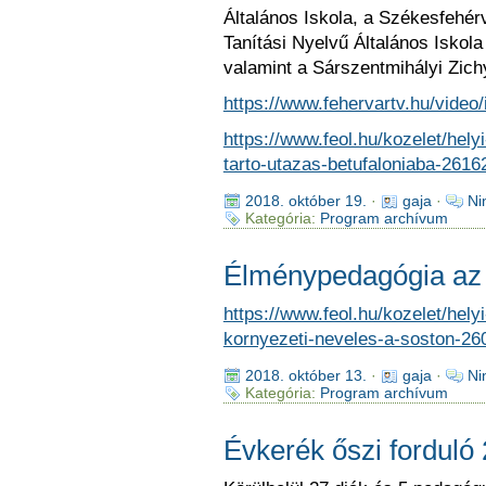
Általános Iskola, a Székesfehér
Tanítási Nyelvű Általános Iskol
valamint a Sárszentmihályi Zich
https://www.fehervartv.hu/video
https://www.feol.hu/kozelet/hely
tarto-utazas-betufaloniaba-2616
2018. október 19.
·
gaja
·
Ni
Kategória:
Program archívum
Élménypedagógia az 
https://www.feol.hu/kozelet/hel
kornyezeti-neveles-a-soston-26
2018. október 13.
·
gaja
·
Ni
Kategória:
Program archívum
Évkerék őszi forduló