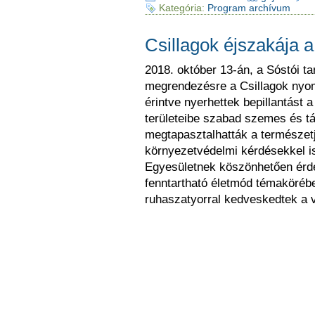
Kategória:
Program archívum
Csillagok éjszakája 
2018. október 13-án, a Sóstói t
megrendezésre a Csillagok nyom
érintve nyerhettek bepillantást 
területeibe szabad szemes és t
megtapasztalhatták a természetj
környezetvédelmi kérdésekkel i
Egyesületnek köszönhetően érde
fenntartható életmód témaköréb
ruhaszatyorral kedveskedtek a