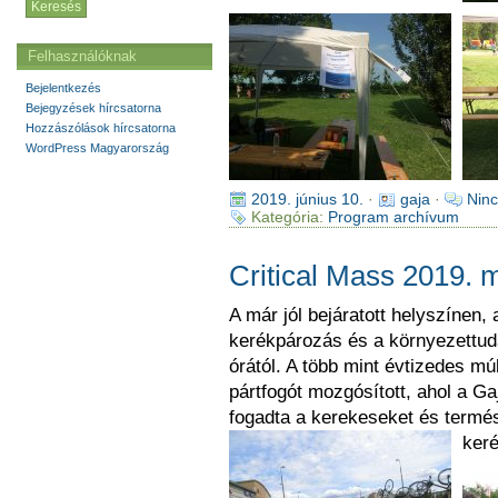
Felhasználóknak
Bejelentkezés
Bejegyzések hírcsatorna
Hozzászólások hírcsatorna
WordPress Magyarország
2019. június 10.
·
gaja
·
Ninc
Kategória:
Program archívum
Critical Mass 2019. 
A már jól bejáratott helyszínen,
kerékpározás és a környezettuda
órától. A több mint évtizedes mú
pártfogót mozgósított, ahol a Ga
fogadta a kerekeseket és termés
ker