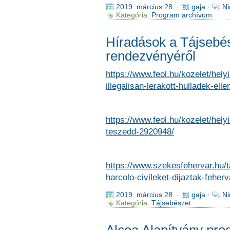
2019. március 28.
·
gaja
·
Ni
Kategória:
Program archívum
Híradások a Tájsebé
rendezvényéről
https://www.feol.hu/kozelet/hely
illegalisan-lerakott-hulladek-ell
https://www.feol.hu/kozelet/helyi
teszedd-2920948/
https://www.szekesfehervar.hu/ta
harcolo-civileket-dijaztak-feher
2019. március 28.
·
gaja
·
Ni
Kategória:
Tájsebészet