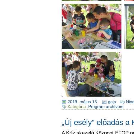
2019. május 13.
·
gaja
·
Nin
Kategória:
Program archívum
„Új esély” előadás a
A Kríziskezelő Központ EFOP p