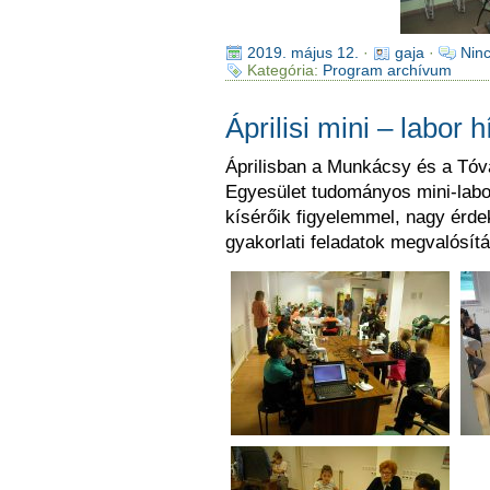
2019. május 12.
·
gaja
·
Nin
Kategória:
Program archívum
Áprilisi mini – labor h
Áprilisban a Munkácsy és a Tóvár
Egyesület tudományos mini-labo
kísérőik figyelemmel, nagy érdek
gyakorlati feladatok megvalósít