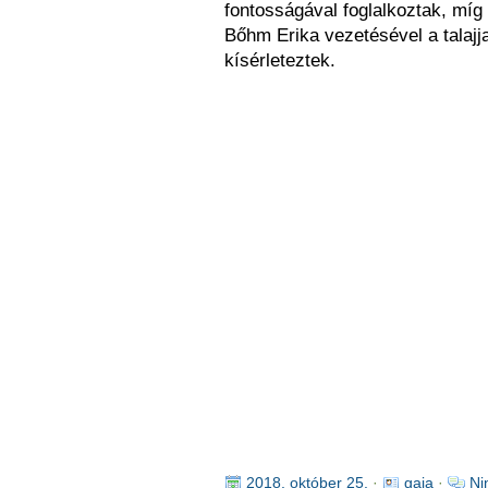
fontosságával foglalkoztak, mí
Bőhm Erika vezetésével a talajj
kísérleteztek.
2018. október 25.
·
gaja
·
Ni