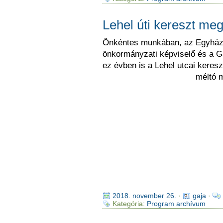
Lehel úti kereszt me
Önkéntes munkában, az Egyházk
önkormányzati képviselő és a G
ez évben is a Lehel utcai keres
méltó m
2018. november 26.
·
gaja
·
Kategória:
Program archívum