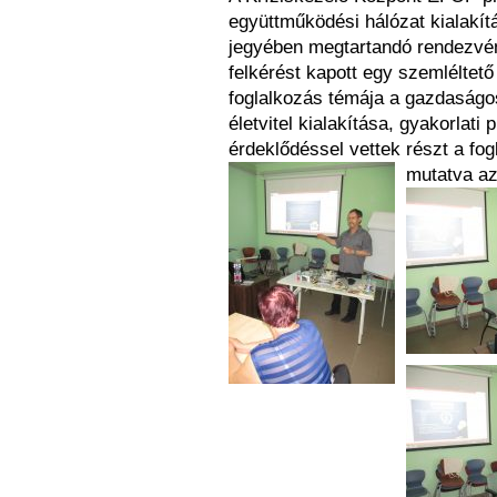
együttműködési hálózat kialakí
jegyében megtartandó rendezvén
felkérést kapott egy szemléltető
foglalkozás témája a gazdaságos
életvitel kialakítása, gyakorlati 
érdeklődéssel vettek részt a fo
mutatva az