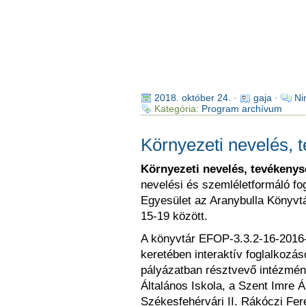
2018. október 24.
·
gaja
·
Ni
Kategória:
Program archívum
Környezeti nevelés, 
Környezeti nevelés, tevékeny
nevelési és szemléletformáló fo
Egyesület az Aranybulla Könyvtá
15-19 között.
A könyvtár EFOP-3.3.2-16-2016-0
keretében interaktív foglalkozá
pályázatban résztvevő intézmén
Általános Iskola, a Szent Imre Á
Székesfehérvári II. Rákóczi Fe