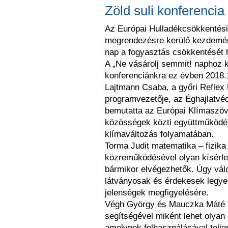
Zöld suli konferencia
Az Európai Hulladékcsökkentési
megrendezésre kerülő kezdemén
nap a fogyasztás csökkentését h
A „Ne vásárolj semmit! naphoz 
konferenciánkra ez évben 2018.
Lajtmann Csaba, a győri Reflex
programvezetője, az Éghajlatvé
bemutatta az Európai Klímaszöve
közösségek közti együttműködés
klímaváltozás folyamatában.
Torma Judit matematika – fizik
közreműködésével olyan kísérlet
bármikor elvégezhetők. Úgy válo
látványosak és érdekesek legyen
jelenségek megfigyelésére.
Végh György és Mauczka Máté be
segítségével miként lehet olyan 
amelynek felhasználásával telje