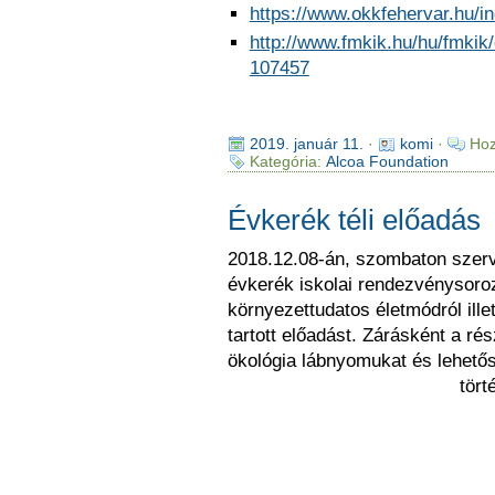
https://www.okkfehervar.hu/
http://www.fmkik.hu/hu/fmkik
107457
2019. január 11.
·
komi
·
Hoz
Kategória:
Alcoa Foundation
Évkerék téli előadás
2018.12.08-án, szombaton szer
évkerék iskolai rendezvénysoroz
környezettudatos életmódról ille
tartott előadást. Zárásként a r
ökológia lábnyomukat és lehetős
tört