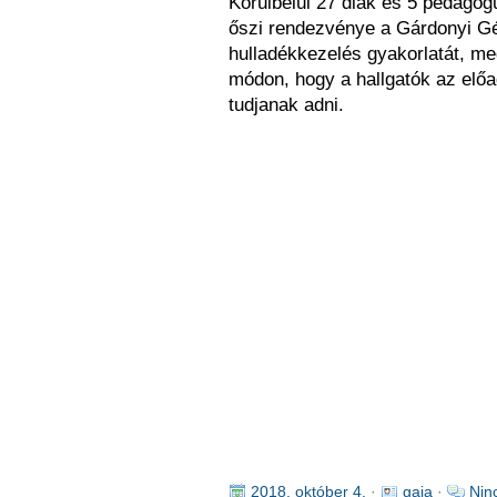
Körülbelül 27 diák és 5 pedagógu
őszi rendezvénye a Gárdonyi G
hulladékkezelés gyakorlatát, me
módon, hogy a hallgatók az előa
tudjanak adni.
2018. október 4.
·
gaja
·
Nin