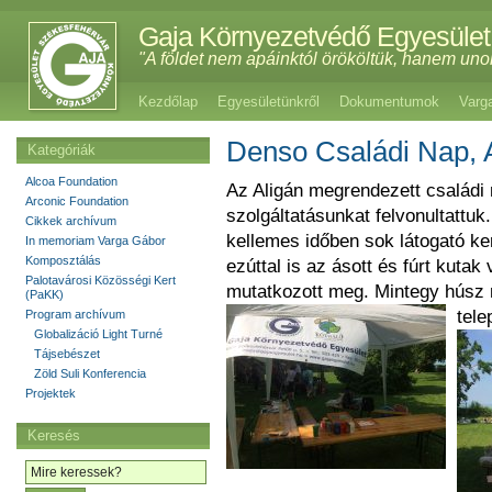
Gaja Környezetvédő Egyesület
"A földet nem apáinktól örököltük, hanem uno
Kezdőlap
Egyesületünkről
Dokumentumok
Varg
Denso Családi Nap, A
Kategóriák
Alcoa Foundation
Az Aligán megrendezett családi 
Arconic Foundation
szolgáltatásunkat felvonultattuk
Cikkek archívum
kellemes időben sok látogató k
In memoriam Varga Gábor
Komposztálás
ezúttal is az ásott és fúrt kuta
Palotavárosi Közösségi Kert
mutatkozott meg. Mintegy húsz 
(PaKK)
tele
Program archívum
Globalizáció Light Turné
Tájsebészet
Zöld Suli Konferencia
Projektek
Keresés