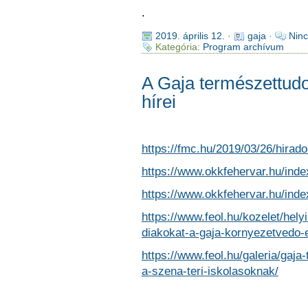
.
2019. április 12.
·
gaja
·
Ninc
Kategória:
Program archívum
A Gaja természettud
hírei
https://fmc.hu/2019/03/26/hirad
https://www.okkfehervar.hu/in
https://www.okkfehervar.hu/in
https://www.feol.hu/kozelet/helyi
diakokat-a-gaja-kornyezetvedo-e
https://www.feol.hu/galeria/gaj
a-szena-teri-iskolasoknak/