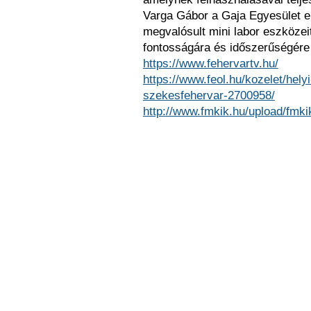
Varga Gábor a Gaja Egyesület e
megvalósult mini labor eszköze
fontosságára és időszerűségére h
https://www.fehervartv.hu/
https://www.feol.hu/kozelet/hel
szekesfehervar-2700958/
http://www.fmkik.hu/upload/fmk