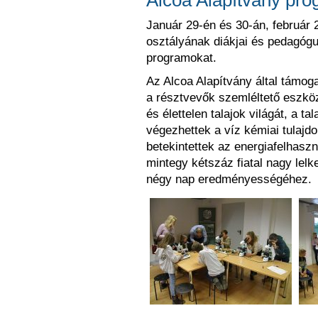
Alcoa Alapítvány pr
Január 29-én és 30-án, február 
osztályának diákjai és pedagóg
programokat.
Az Alcoa Alapítvány által támoga
a résztvevők szemléltető eszkö
és élettelen talajok világát, a ta
végezhettek a víz kémiai tulajd
betekintettek az energiafelhasz
mintegy kétszáz fiatal nagy lelk
négy nap eredményességéhez.