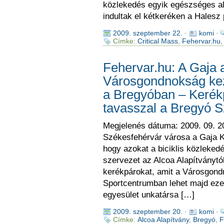
közlekedés egyik egészséges alte
indultak el kétkeréken a Halesz
2009. szeptember 22.
·
komi
·
Címke:
Critical Mass
,
Fehervar.hu
Fehervar.hu: A Gaja a
Városgondnokság keze
a Bregyóban – Kerékp
tavasszal a Bregyó 
Megjelenés dátuma: 2009. 09. 20
Székesfehérvár városa a Gaja Kö
hogy azokat a biciklis közlekedé
szervezet az Alcoa Alapítványtó
kerékpárokat, amit a Városgond
Sportcentrumban lehet majd eze
egyesület unkatársa […]
2009. szeptember 20.
·
komi
·
Címke:
Alcoa Alapítvány
,
Bregyó
,
F