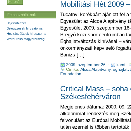
Mobilitási Hét 2009 – 
Tucatnyi kerékpárt ajánlott fel
Felhasználóknak
Egyesület az Alcoa Alapítvány 
Bejelentkezés
Egyesület 2009. szeptember 16-á
Bejegyzések hírcsatorna
Hozzászólások hírcsatorna
Bregyó közi sportcentrumban tart
WordPress Magyarország
Éghajlatváltozás kihívásai – vár
önkormányzati képviselő fogadt
Banizs […]
2009. szeptember 26.
·
komi
·
Címke:
Alcoa Alapítvány
,
éghajlatv
Foundation
Critical Mass – soha
Székesfehérváron
Megjelenés dátuma: 2009. 09. 2
alkalommal rendezték meg Szék
felvonulást az Európai Mobilitá
talán ezernél is többen tartottá