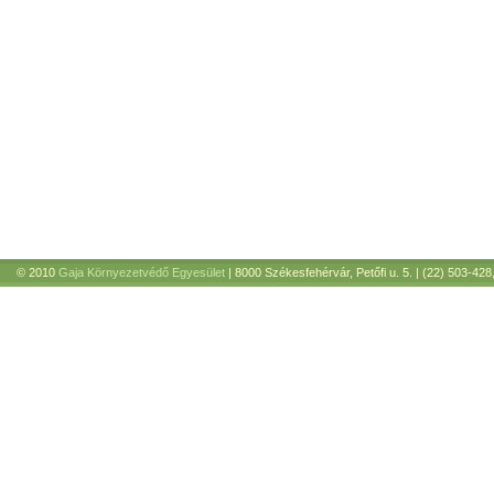
© 2010
Gaja Környezetvédő Egyesület
| 8000 Székesfehérvár, Petőfi u. 5. | (22) 503-428