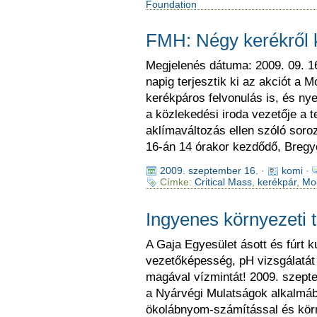
Foundation
FMH: Négy kerékről 
Megjelenés dátuma: 2009. 09. 16
napig terjesztik ki az akciót a 
kerékpáros felvonulás is, és ny
a közlekedési iroda vezetője a t
aklímaváltozás ellen szóló soro
16-án 14 órakor kezdődő, Bregy
2009. szeptember 16.
·
komi
·
Címke:
Critical Mass
,
kerékpár
,
Mob
Ingyenes környezeti
A Gaja Egyesület ásott és fúrt ku
vezetőképesség, pH vizsgálatát 
magával vízmintát! 2009. szept
a Nyárvégi Mulatságok alkalmáb
ökolábnyom-számítással és körn