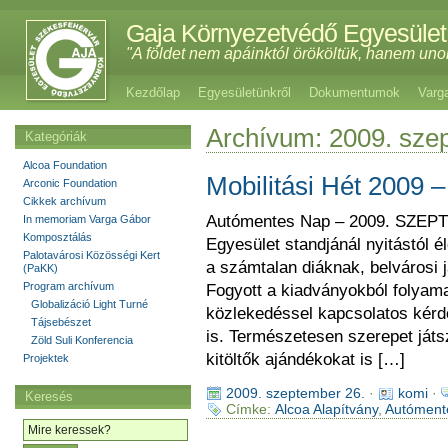
Gaja Környezetvédő Egyesület
"A földet nem apáinktól örököltük, hanem uno
Kezdőlap
Egyesületünkről
Dokumentumok
Varg
Archívum: 2009. sze
Kategóriák
Alcoa Foundation
Mobilitási Hét 2009 – 
Arconic Foundation
Cikkek archívum
Autómentes Nap – 2009. SZEP
In memoriam Varga Gábor
Komposztálás
Egyesület standjánál nyitástól 
Palotavárosi Közösségi Kert
a számtalan diáknak, belvárosi
(PaKK)
Program archívum
Fogyott a kiadványokból folyama
Globalizáció Light Turné
közlekedéssel kapcsolatos kérdő
Tájsebészet
is. Természetesen szerepet játs
Zöld Suli Konferencia
kitöltők ajándékokat is […]
Projektek
2009. szeptember 26.
·
komi
·
Keresés
Címke:
Alcoa Alapítvány
,
Autóment