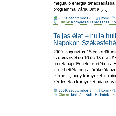
megújuló energia tanácsadással 
programmal várja Önt a […]
2009. szeptember 3.
·
komi
·
Címke:
Környezeti Tanácsadás
,
Kö
Teljes élet – nulla hu
Napokon Székesfehé
2009. augusztus 15-én került m
szervezésében 10 és 18 óra közöt
projektnap. Ennek keretében a 
ismerhették meg a járókelők azo
elérhetik, hogy környezetük min
kérdések a környezettudatos vá
2009. szeptember 3.
·
komi
·
Címke:
kiállítás
,
Nulla Hulladék
· K